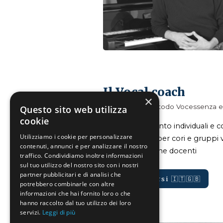
Il Vocal coach
×
Ideatore del Metodo Vocessenza e 
Questo sito web utilizza
cookie
Corsi di canto individuali e co
Utilizziamo i cookie per personalizzare
Seminari per cori e gruppi 
contenuti, annunci e per analizzare il nostro
Formazione docenti
traffico. Condividiamo inoltre informazioni
sul tuo utilizzo del nostro sito con i nostri
partner pubblicitari e di analisi che
👉🏼 Vai ai Corsi 🇮🇹🇬🇧
potrebbero combinarle con altre
informazioni che hai fornito loro o che
hanno raccolto dal tuo utilizzo dei loro
servizi.
Leggi di più